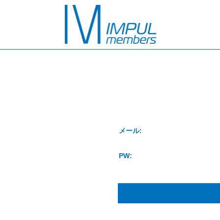
メール:
PW: