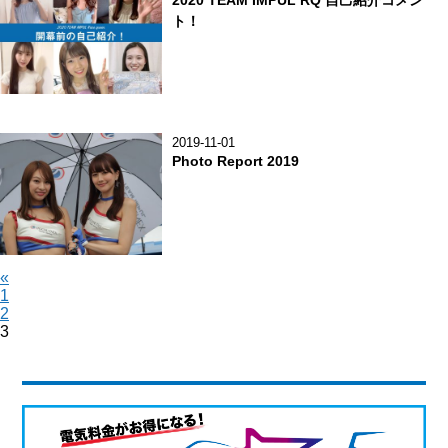
2020 TEAM IMPUL RQ 自己紹介コメン
ト！
2019-11-01
Photo Report 2019
«
投
固
1
稿
固
2
定
固
3
定
ペ
の
定
ペ
ー
ペ
ペ
ー
ジ
ー
ジ
ー
ジ
ジ